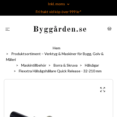
Inkl. moms
Fri frakt vid köp över 999 kr*
Hem
Produktsortiment – Verktyg & Maskiner för Bygg, Golv &
Måleri
Maskintillbehör
Borra & Skruva
Hålsågar
Flexxtra Hålsågshållare Quick Release - 32-210 mm