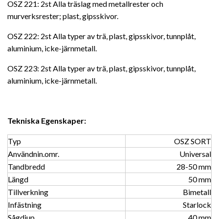
OSZ 221: 2st Alla träslag med metallrester och
murverksrester; plast, gipsskivor.
OSZ 222: 2st Alla typer av trä, plast, gipsskivor, tunnplåt,
aluminium, icke-järnmetall.
OSZ 223: 2st Alla typer av trä, plast, gipsskivor, tunnplåt,
aluminium, icke-järnmetall.
Tekniska Egenskaper:
Typ
OSZ SORT
Användnin.omr.
Universal
Tandbredd
28-50 mm
Längd
50 mm
Tillverkning
Bimetall
Infästning
Starlock
Sågdjup
40 mm