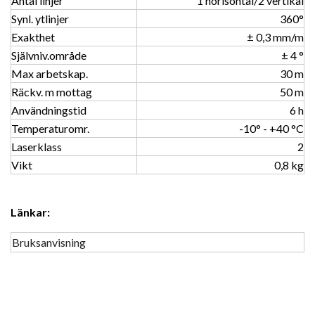
Antal linjer
1 horisontal/2 vertikal
Synl. ytlinjer
360°
Exakthet
± 0,3 mm/m
Självniv.område
± 4 °
Max arbetskap.
30 m
Räckv. m mottag
50 m
Användningstid
6 h
Temperaturomr.
-10° - +40 °C
Laserklass
2
Vikt
0,8 kg
Länkar:
Bruksanvisning