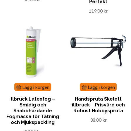
Perfekt
119.00 kr
Lägg i korgen
Lägg i korgen
llbruck Latexfog –
Handspruta Skelett
Smidig och
illbruck – Prisvärd och
Snabbhärdande
Robust Hobbyspruta
Fogmassa för Tätning
38.00 kr
och Mjukspackling