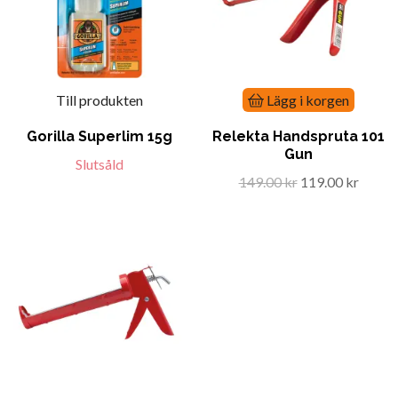
Till produkten
Lägg i korgen
Gorilla Superlim 15g
Relekta Handspruta 101
Gun
Slutsåld
149.00 kr
119.00 kr