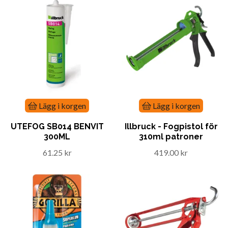
Lägg i korgen
Lägg i korgen
UTEFOG SB014 BENVIT
Illbruck - Fogpistol för
300ML
310ml patroner
61.25 kr
419.00 kr