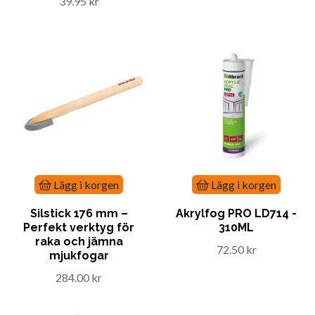
39.95 kr
Lägg i korgen
Lägg i korgen
Silstick 176 mm –
Akrylfog PRO LD714 -
Perfekt verktyg för
310ML
raka och jämna
72.50 kr
mjukfogar
284.00 kr