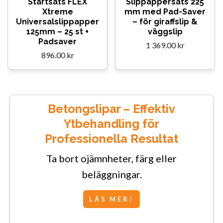
Startsats FLEX
Slippappersats 225
Xtreme
mm med Pad-Saver
Universalslippapper
– för giraffslip &
125mm – 25 st +
väggslip
Padsaver
1 369.00 kr
896.00 kr
Betongslipar – Effektiv
Ytbehandling för
Professionella Resultat
Ta bort ojämnheter, färg eller
beläggningar.
LÄS MER!