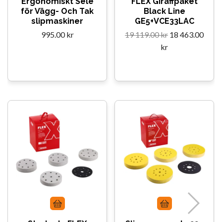
Ergonomiskt Sele
FLEX Giraffpaket
för Vägg- Och Tak
Black Line
slipmaskiner
GE5+VCE33LAC
995.00 kr
19 119.00 kr
18 463.00
kr