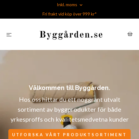
Inkl. moms
Fri frakt vid köp över 999 kr*
Välkommen till Byggården.
Hos oss hittar du ett noggrant utvalt
sortiment av byggprodukter för både
yrkesproffs och kvalitetsmedvetna kunder
UTFORSKA VÅRT PRODUKTSORTIMENT