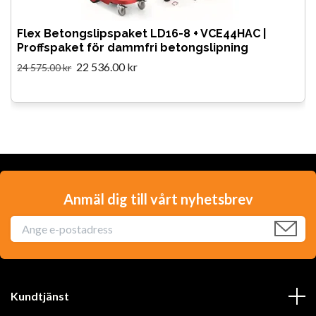
Flex Betongslipspaket LD16-8 + VCE44HAC |
Proffspaket för dammfri betongslipning
22 536.00 kr
24 575.00 kr
Anmäl dig till vårt nyhetsbrev
Kundtjänst