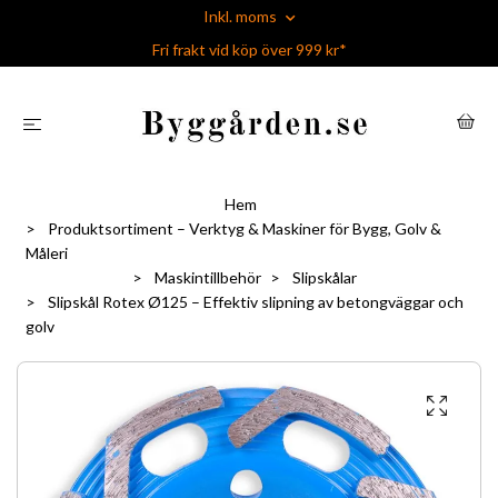
Inkl. moms
Fri frakt vid köp över 999 kr*
Hem
Produktsortiment – Verktyg & Maskiner för Bygg, Golv &
Måleri
Maskintillbehör
Slipskålar
Slipskål Rotex Ø125 – Effektiv slipning av betongväggar och
golv