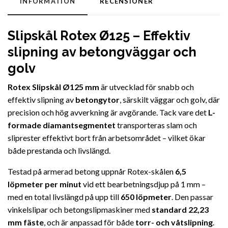
INFORMATION
RECENSIONER
Slipskål Rotex Ø125 – Effektiv
slipning av betongväggar och
golv
Rotex Slipskål Ø125 mm
är utvecklad för snabb och
effektiv slipning av
betongytor
, särskilt väggar och golv, där
precision och hög avverkning är avgörande. Tack vare det
L-
formade diamantsegmentet
transporteras slam och
sliprester effektivt bort från arbetsområdet – vilket ökar
både prestanda och livslängd.
Testad på armerad betong uppnår Rotex-skålen
6,5
löpmeter per minut
vid ett bearbetningsdjup på 1 mm –
med en total livslängd på upp till
650 löpmeter
. Den passar
vinkelslipar och betongslipmaskiner med
standard 22,23
mm fäste
, och är anpassad för både
torr- och våtslipning
.