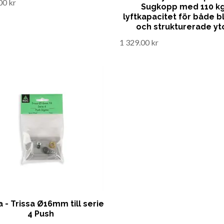
00 kr
Sugkopp med 110 k
lyftkapacitet för både b
och strukturerade yt
1 329.00 kr
 - Trissa Ø16mm till serie
4 Push