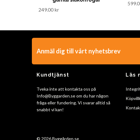
599.0
249.00 kr
Anmäl dig till vårt nyhetsbrev
Kundtjänst
Läs 
Tveka inte att kontakta oss på
Integri
Info@Byggarden.se
om du har någon
Köpvill
fråga eller fundering. Vi svarar alltid så
Kontak
snabbt vi kan!
© 2026 Byggården.se