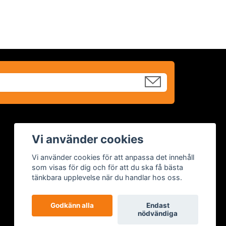
* Fraktkostnad kan tillkomma på tunga
Vi använder cookies
och/eller skrymmande produkter
Vi använder cookies för att anpassa det innehåll
som visas för dig och för att du ska få bästa
tänkbara upplevelse när du handlar hos oss.
Godkänn alla
Endast
nödvändiga