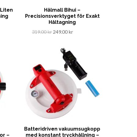
Liten
Hålmall Bihui –
ning
Precisionsverktyget för Exakt
Håltagning
319.00 kr
249.00 kr
Batteridriven vakuumsugkopp
or –
med konstant tryckhållning –