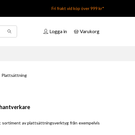
Fri frakt vid köp över 999 kr*
Logga in
Varukorg
Plattsättning
a hantverkare
alt sortiment av plattsättningsverktyg från exempelvis