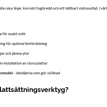
lla raka linjer, korrekt fogbredd och ett hållbart slutresultat. I vå
a för exakt snitt
ning för optimal limfördelning
gar och jämna ytor
iv installation av stora plattor
lpmedel
– detaljerna som gör skillnad
lattsättningsverktyg?