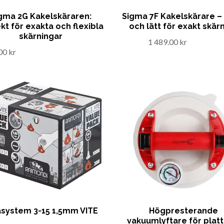
gma 2G Kakelskäraren:
Sigma 7F Kakelskärare – 
kt för exakta och flexibla
och lätt för exakt skär
skärningar
1 489.00 kr
00 kr
åsystem 3-15 1,5mm VITE
Högpresterande
vakuumlyftare för platt