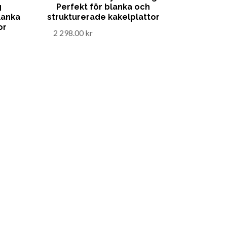
g
Perfekt för blanka och
lanka
strukturerade kakelplattor
or
2 298.00 kr