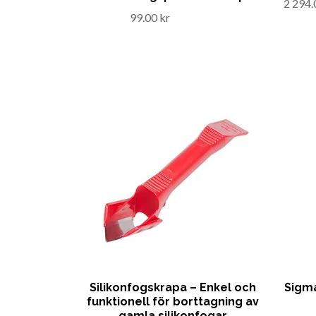
2 294.
99.00 kr
Silikonfogskrapa – Enkel och
Sigma
funktionell för borttagning av
gamla silikonfogar