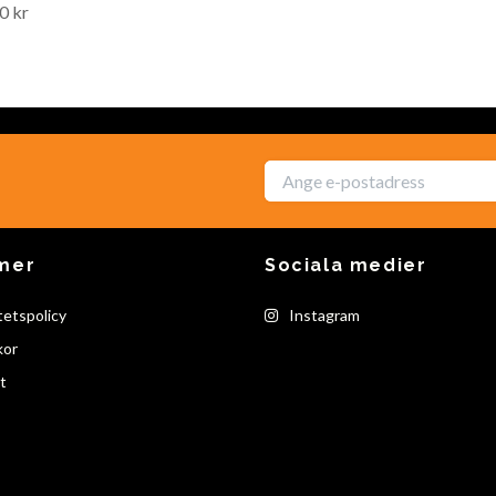
0 kr
mer
Sociala medier
tetspolicy
Instagram
kor
t