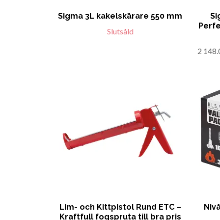
Sigma 3L kakelskärare 550 mm
Si
Perfe
Slutsåld
2 148.
Lim- och Kittpistol Rund ETC –
Niv
Kraftfull fogspruta till bra pris