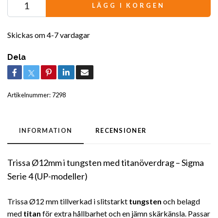
LÄGG I KORGEN
Skickas om 4-7 vardagar
Dela
Artikelnummer:
7298
INFORMATION
RECENSIONER
Trissa Ø12mm i tungsten med titanöverdrag – Sigma
Serie 4 (UP-modeller)
Trissa Ø12 mm tillverkad i slitstarkt
tungsten
och belagd
med
titan
för extra hållbarhet och en jämn skärkänsla. Passar