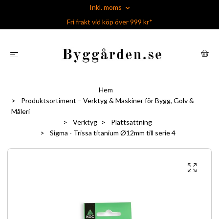
Inkl. moms
Fri frakt vid köp över 999 kr*
Hem
Produktsortiment – Verktyg & Maskiner för Bygg, Golv &
Måleri
Verktyg
Plattsättning
Sigma - Trissa titanium Ø12mm till serie 4