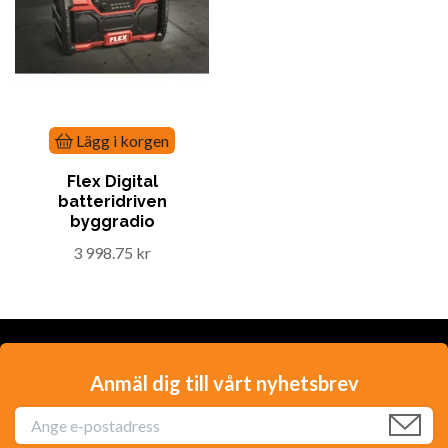
Lägg i korgen
Flex Digital
batteridriven
byggradio
3 998.75 kr
Anmäl dig till vårt nyhetsbrev