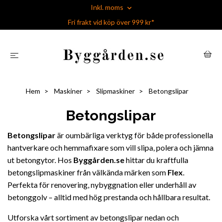
Inkl. moms
Fri frakt vid köp över 999 kr*
Hem
Maskiner
Slipmaskiner
Betongslipar
Betongslipar
Betongslipar
är oumbärliga verktyg för både professionella
hantverkare och hemmafixare som vill slipa, polera och jämna
ut betongytor. Hos
Byggården.se
hittar du kraftfulla
betongslipmaskiner från välkända märken som
Flex
.
Perfekta för renovering, nybyggnation eller underhåll av
betonggolv – alltid med hög prestanda och hållbara resultat.
Utforska vårt sortiment av betongslipar nedan och