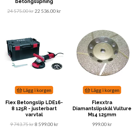
betongslipning
24 575.00 kr
22 536.00 kr
Lägg i korgen
Lägg i korgen
Flex Betongslip LDE16-
Flexxtra
8 125R - justerbart
Diamantslipskål Vulture
varvtal
M14 125mm
9 743.75 kr
8 599.00 kr
999.00 kr