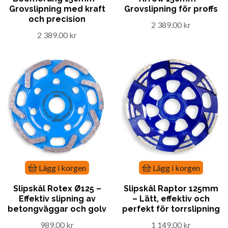
Grovslipning med kraft
Grovslipning för proffs
och precision
2 389.00 kr
2 389.00 kr
Lägg i korgen
Lägg i korgen
Slipskål Rotex Ø125 –
Slipskål Raptor 125mm
Effektiv slipning av
– Lätt, effektiv och
betongväggar och golv
perfekt för torrslipning
989.00 kr
1 149.00 kr