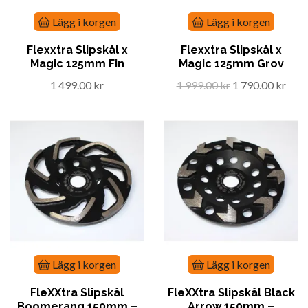
Lägg i korgen
Lägg i korgen
Flexxtra Slipskål x
Flexxtra Slipskål x
Magic 125mm Fin
Magic 125mm Grov
1 499.00 kr
1 999.00 kr
1 790.00 kr
Lägg i korgen
Lägg i korgen
FleXXtra Slipskål
FleXXtra Slipskål Black
Boomerang 150mm –
Arrow 150mm –