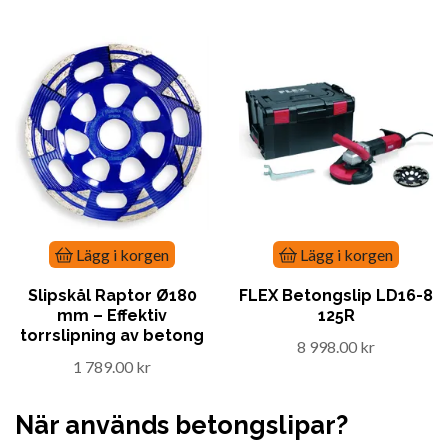
Lägg i korgen
Lägg i korgen
Slipskål Raptor Ø180
FLEX Betongslip LD16-8
mm – Effektiv
125R
torrslipning av betong
8 998.00 kr
1 789.00 kr
När används betongslipar?