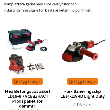
komplettera gärna med
slipskålar
,
filter
och
industridammsugare
för bästa arbetsmiljö och finish.
Lägg i korgen
Lägg i korgen
Flex Betongslipspaket
Flex Saneringsslip
LD16-8 + VCE44HAC |
LE15-11VRD Light Duty
Proffspaket för
7 498.75 kr
dammfri