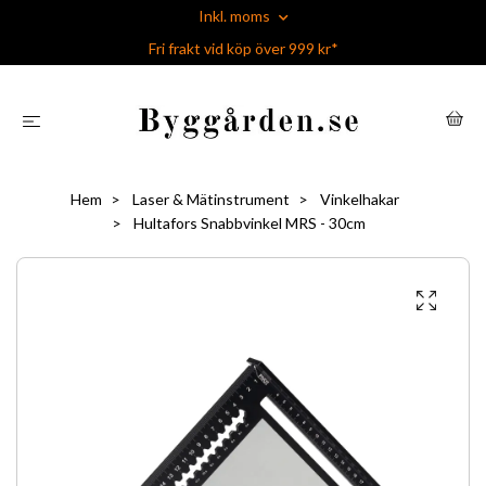
Inkl. moms
Fri frakt vid köp över 999 kr*
Hem
Laser & Mätinstrument
Vinkelhakar
Hultafors Snabbvinkel MRS - 30cm