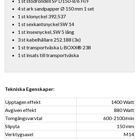
1 st stödrondell SP D150-8/6 H/F
4 st ark sandpapper Ø 150 mm 1 set
1 st klonyckel 392.537
1 st sexkantsnyckel SW 14
1 st insexnyckel, SW 5 lång
3 st kabelhållare 252.188 (3x)
1 st transportväska L-BOXX® 238
1 st insats till transportväska
Tekniska Egenskaper:
Upptagen effekt
1400 Watt
Avgiven effekt
880 Watt
Tomgångsvarvtal
600-2100/min
Slipyta
150 mm
Verktygsaxel
M14