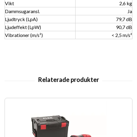
Vikt
2,6 kg
Dammsugaransl.
Ja
Ljudtryck (LpA)
79,7 dB
Ljudeffekt (LpW)
90,7 dB
Vibrationer (m/s²)
< 2,5 m/s²