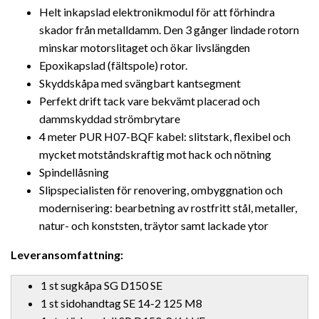
Helt inkapslad elektronikmodul för att förhindra
skador från metalldamm. Den 3 gånger lindade rotorn
minskar motorslitaget och ökar livslängden
Epoxikapslad (fältspole) rotor.
Skyddskåpa med svängbart kantsegment
Perfekt drift tack vare bekvämt placerad och
dammskyddad strömbrytare
4 meter PUR H07-BQF kabel: slitstark, flexibel och
mycket motståndskraftig mot hack och nötning
Spindellåsning
Slipspecialisten för renovering, ombyggnation och
modernisering: bearbetning av rostfritt stål, metaller,
natur- och konststen, träytor samt lackade ytor
Leveransomfattning:
1 st sugkåpa SG D150 SE
1 st sidohandtag SE 14-2 125 M8