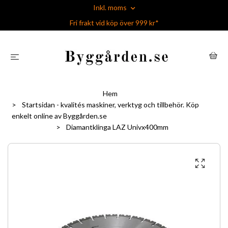
Inkl. moms
Fri frakt vid köp över 999 kr*
Hem
Startsidan - kvalités maskiner, verktyg och tillbehör. Köp
enkelt online av Byggården.se
Diamantklinga LAZ Univx400mm