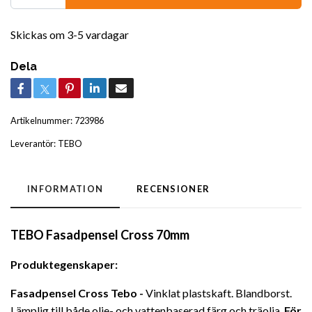
Skickas om 3-5 vardagar
Dela
Artikelnummer:
723986
Leverantör:
TEBO
INFORMATION
RECENSIONER
TEBO Fasadpensel Cross 70mm
Produktegenskaper:
Fasadpensel Cross Tebo -
Vinklat plastskaft. Blandborst.
Lämplig till både olje- och vattenbaserad färg och träolja.
För