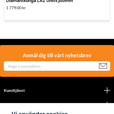
Diamantklinga LAZ Univx300mm
1 779.00 kr
Anmäl dig till vårt nyhetsbrev
Kundtjänst
Läs mer
Vi använder cookies