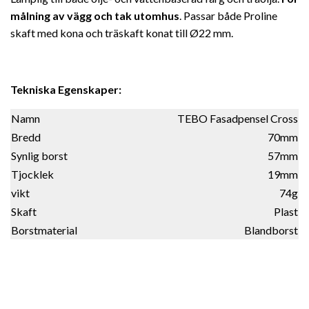
målning av vägg och tak utomhus
. Passar både Proline
skaft med kona och träskaft konat till Ø22 mm.
Tekniska Egenskaper:
Namn
TEBO Fasadpensel Cross
Bredd
70mm
Synlig borst
57mm
Tjocklek
19mm
vikt
74g
Skaft
Plast
Borstmaterial
Blandborst