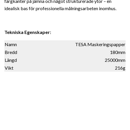
färgkanter på jämna och något strukturerade ytor – en
idealisk bas för professionella målningsarbeten inomhus.
Tekniska Egenskaper:
Namn
TESA Maskeringspapper
Bredd
180mm
Längd
25000mm
Vikt
216g