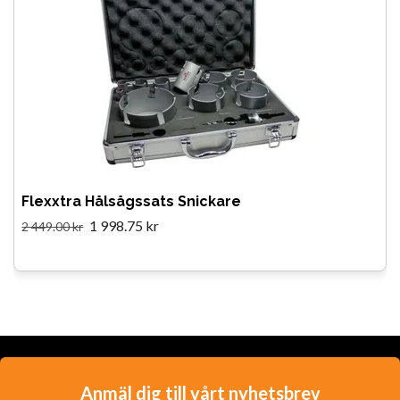
Flexxtra Hålsågssats Snickare
1 998.75 kr
2 449.00 kr
Anmäl dig till vårt nyhetsbrev