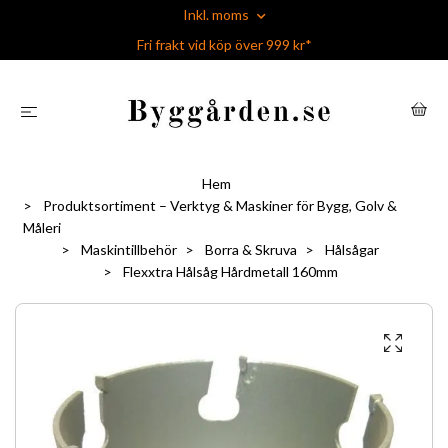
Inkl. moms
Fri frakt vid köp över 999 kr*
Hem
Produktsortiment – Verktyg & Maskiner för Bygg, Golv &
Måleri
Maskintillbehör
Borra & Skruva
Hålsågar
Flexxtra Hålsåg Hårdmetall 160mm