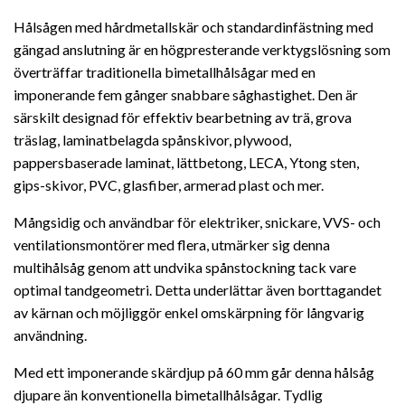
Hålsågen med hårdmetallskär och standardinfästning med
gängad anslutning är en högpresterande verktygslösning som
överträffar traditionella bimetallhålsågar med en
imponerande fem gånger snabbare såghastighet. Den är
särskilt designad för effektiv bearbetning av trä, grova
träslag, laminatbelagda spånskivor, plywood,
pappersbaserade laminat, lättbetong, LECA, Ytong sten,
gips-skivor, PVC, glasfiber, armerad plast och mer.
Mångsidig och användbar för elektriker, snickare, VVS- och
ventilationsmontörer med flera, utmärker sig denna
multihålsåg genom att undvika spånstockning tack vare
optimal tandgeometri. Detta underlättar även borttagandet
av kärnan och möjliggör enkel omskärpning för långvarig
användning.
Med ett imponerande skärdjup på 60 mm går denna hålsåg
djupare än konventionella bimetallhålsågar. Tydlig