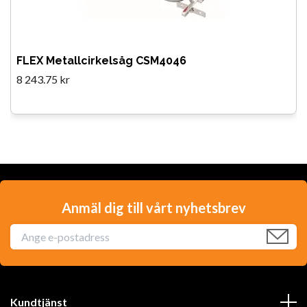
FLEX Metallcirkelsåg CSM4046
8 243.75 kr
Anmäl dig till vårt nyhetsbrev
Kundtjänst