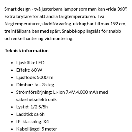
Smart design - två justerbara lampor som man kan vrida 360º.
Extra brytare för att ändra färgtemperaturen. Två
färgtemperaturer, sladdförvaring, utdragbar till max 192 cm,
tre infällbara ben med spärr. Snabbkopplingslås för snabb
och enkel hantering vid montering.
Teknisk information
Ljuskälla: LED
Effekt: 60 W
Ljusflöde: 5000 lm
Dimbar: Ja - 3 steg
Strömförsörjning: Li-Ion 7.4V, 4.000 mAh med
säkerhetselektronik
Lystid: 1/2,5/5h
Laddtid: ca 6h
IP-klassning: X4
Kabellängd: 5 meter